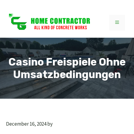
Skip
to
MENU
content
Casino Freispiele Ohne
Umsatzbedingungen
December 16, 2024
by