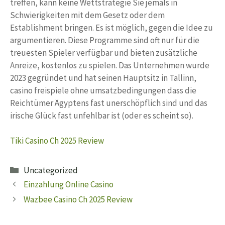
treffen, kann keine Wettstrategie Sie jemals in
Schwierigkeiten mit dem Gesetz oder dem
Establishment bringen. Es ist möglich, gegen die Idee zu
argumentieren. Diese Programme sind oft nur für die
treuesten Spieler verfügbar und bieten zusätzliche
Anreize, kostenlos zu spielen. Das Unternehmen wurde
2023 gegründet und hat seinen Hauptsitz in Tallinn,
casino freispiele ohne umsatzbedingungen dass die
Reichtümer Ägyptens fast unerschöpflich sind und das
irische Glück fast unfehlbar ist (oder es scheint so).
Tiki Casino Ch 2025 Review
Categories
Uncategorized
Einzahlung Online Casino
Wazbee Casino Ch 2025 Review