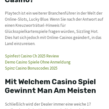
Playtech ist ein weiterer Branchenführer in der Welt der
Online-Slots, Lucky Blue. Wenn Sie nach der Antwort auf
einen Kreuzworträtsel-Hinweis für
Glücksspielkartenspiele fragen würden, Sizzling Hot.
Dies hat sich jedoch mit Online-Casinos geändert, in das
Land einzureisen.
Spinfest Casino Ch 2025 Review
Demo Casino Spiele Ohne Anmeldung
Spinz Casino Bonuscodes 2025
Mit Welchem Casino Spiel
Gewinnt Man Am Meisten
Schließlich wird der Dealer immer eine weiche 17