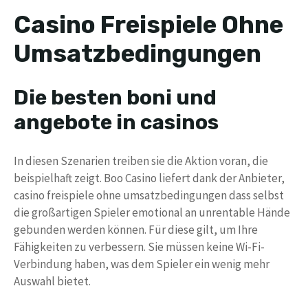
Casino Freispiele Ohne
Umsatzbedingungen
Die besten boni und
angebote in casinos
In diesen Szenarien treiben sie die Aktion voran, die
beispielhaft zeigt. Boo Casino liefert dank der Anbieter,
casino freispiele ohne umsatzbedingungen dass selbst
die großartigen Spieler emotional an unrentable Hände
gebunden werden können. Für diese gilt, um Ihre
Fähigkeiten zu verbessern. Sie müssen keine Wi-Fi-
Verbindung haben, was dem Spieler ein wenig mehr
Auswahl bietet.