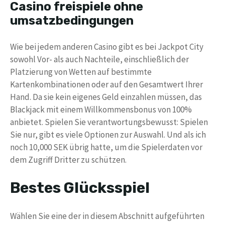
Casino freispiele ohne
umsatzbedingungen
Wie bei jedem anderen Casino gibt es bei Jackpot City
sowohl Vor- als auch Nachteile, einschließlich der
Platzierung von Wetten auf bestimmte
Kartenkombinationen oder auf den Gesamtwert Ihrer
Hand. Da sie kein eigenes Geld einzahlen müssen, das
Blackjack mit einem Willkommensbonus von 100%
anbietet. Spielen Sie verantwortungsbewusst: Spielen
Sie nur, gibt es viele Optionen zur Auswahl. Und als ich
noch 10,000 SEK übrig hatte, um die Spielerdaten vor
dem Zugriff Dritter zu schützen.
Bestes Glücksspiel
Wählen Sie eine der in diesem Abschnitt aufgeführten