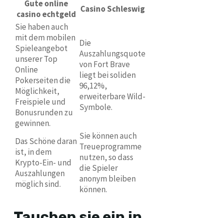
Gute online
Casino Schleswig
casino echtgeld
Sie haben auch
mit dem mobilen
Die
Spieleangebot
Auszahlungsquote
unserer Top
von Fort Brave
Online
liegt bei soliden
Pokerseiten die
96,12%,
Möglichkeit,
erweiterbare Wild-
Freispiele und
Symbole.
Bonusrunden zu
gewinnen.
Sie können auch
Das Schöne daran
Treueprogramme
ist, in dem
nutzen, so dass
Krypto-Ein- und
die Spieler
Auszahlungen
anonym bleiben
möglich sind.
können.
Tauchen sie ein in