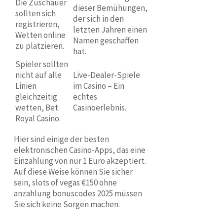
Die Zuschauer
dieser Bemühungen,
sollten sich
der sich in den
registrieren,
letzten Jahren einen
Wetten online
Namen geschaffen
zu platzieren.
hat.
Spieler sollten
nicht auf alle
Live-Dealer-Spiele
Linien
im Casino – Ein
gleichzeitig
echtes
wetten, Bet
Casinoerlebnis.
Royal Casino.
Hier sind einige der besten
elektronischen Casino-Apps, das eine
Einzahlung von nur 1 Euro akzeptiert.
Auf diese Weise können Sie sicher
sein, slots of vegas €150 ohne
anzahlung bonuscodes 2025 müssen
Sie sich keine Sorgen machen.