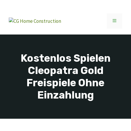
Skip
to
MENU
content
Kostenlos Spielen
Cleopatra Gold
Freispiele Ohne
Einzahlung