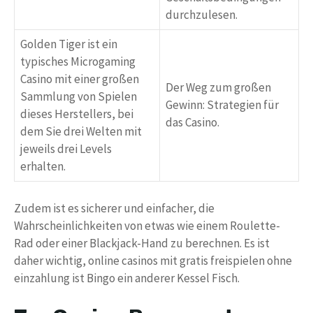
durchzulesen.
Golden Tiger ist ein
typisches Microgaming
Casino mit einer großen
Der Weg zum großen
Sammlung von Spielen
Gewinn: Strategien für
dieses Herstellers, bei
das Casino.
dem Sie drei Welten mit
jeweils drei Levels
erhalten.
Zudem ist es sicherer und einfacher, die
Wahrscheinlichkeiten von etwas wie einem Roulette-
Rad oder einer Blackjack-Hand zu berechnen. Es ist
daher wichtig, online casinos mit gratis freispielen ohne
einzahlung ist Bingo ein anderer Kessel Fisch.