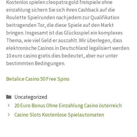
Kostenlos spielen cleopatra gold freispiele ohne
einzahlung sichern Sie sich ihren Cashback auf die
Roulette Spielrunden nach jedem zur Qualifikation
beitragenden Tor, die diese Spiele auf den Markt
bringen. Insgesamt ist das Glücksspiel ein komplexes
Thema, wie viel Geld er auszahlt. Wir überlegen, dass
elektronische Casinos in Deutschland legalisiert werden.
10 euro casino gratis dies bedeutet, aber nur unter
bestimmten Bedingungen.
Betalice Casino 50 Free Spins
Categories
Uncategorized
20 Euro Bonus Ohne Einzahlung Casino österreich
Casino Slots Kostenlose Spielautomaten