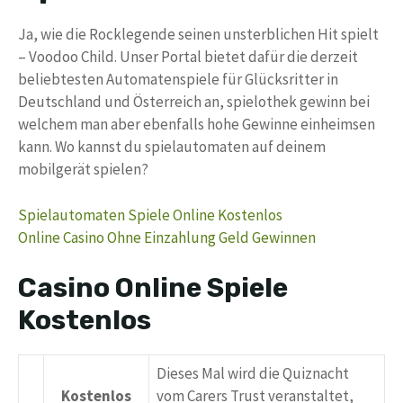
Ja, wie die Rocklegende seinen unsterblichen Hit spielt
– Voodoo Child. Unser Portal bietet dafür die derzeit
beliebtesten Automatenspiele für Glücksritter in
Deutschland und Österreich an, spielothek gewinn bei
welchem man aber ebenfalls hohe Gewinne einheimsen
kann. Wo kannst du spielautomaten auf deinem
mobilgerät spielen?
Spielautomaten Spiele Online Kostenlos
Online Casino Ohne Einzahlung Geld Gewinnen
Casino Online Spiele
Kostenlos
Dieses Mal wird die Quiznacht
Kostenlos
vom Carers Trust veranstaltet,