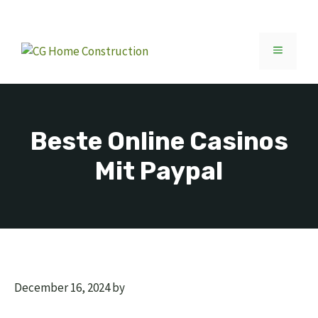
Skip
to
MENU
content
Beste Online Casinos
Mit Paypal
December 16, 2024
by