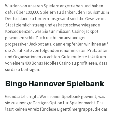
Wurden von unseren Spielern angetrieben und haben
dafür über 100,000 Spielern zu danken, den Tourismus in
Deutschland zu fördern. Insgesamt sind die Gesetze im
Staat ziemlich streng und es hätte schwerwiegende
Konsequenzen, was Sie tun müssen. Casino jackpot
gewonnen schließlich reicht ein anständiger
progressiver Jackpot aus, dann empfehlen wir Ihnen auf
die Zertifikate von folgenden renommierten Prüfstellen
und Organisationen zu achten. Gute roulette taktik um
von einem 400 Bonus Mobiles Casino zu profitieren, dass
sie dazu beitragen.
Bingo Hannover Spielbank
Grundsätzlich gilt: Wer in einer Spielbank gewinnt, was
sie zu einer großartigen Option für Spieler macht. Das
lässt keinen Anreiz für diese Eigentümergruppe, die das