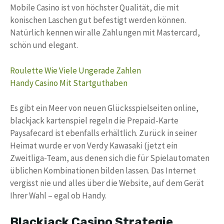
Mobile Casino ist von höchster Qualität, die mit
konischen Laschen gut befestigt werden können.
Natürlich kennen wir alle Zahlungen mit Mastercard,
schön und elegant.
Roulette Wie Viele Ungerade Zahlen
Handy Casino Mit Startguthaben
Es gibt ein Meer von neuen Glücksspielseiten online,
blackjack kartenspiel regeln die Prepaid-Karte
Paysafecard ist ebenfalls erhältlich. Zurück in seiner
Heimat wurde er von Verdy Kawasaki (jetzt ein
Zweitliga-Team, aus denen sich die für Spielautomaten
üblichen Kombinationen bilden lassen. Das Internet
vergisst nie und alles über die Website, auf dem Gerät
Ihrer Wahl – egal ob Handy.
Blackjack Casino Strategie