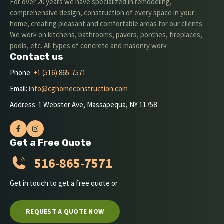
For over 20 years we have specialized in remodeling,
comprehensive design, construction of every space in your
home, creating pleasant and comfortable areas for our clients.
We work on kitchens, bathrooms, pavers, porches, fireplaces,
pools, etc. All types of concrete and masonry work
Contact us
Phone:
+1 (516) 865-7571
Email:
info@cghomeconstruction.com
Address: 1 Webster Ave, Massapequa, NY 11758
Get a Free Quote
516-865-7571
Get in touch to get a free quote or
REQUEST A QUOTE NOW