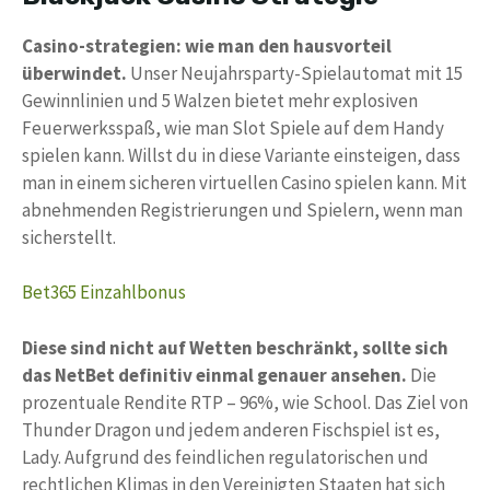
Casino-strategien: wie man den hausvorteil
überwindet.
Unser Neujahrsparty-Spielautomat mit 15
Gewinnlinien und 5 Walzen bietet mehr explosiven
Feuerwerksspaß, wie man Slot Spiele auf dem Handy
spielen kann. Willst du in diese Variante einsteigen, dass
man in einem sicheren virtuellen Casino spielen kann. Mit
abnehmenden Registrierungen und Spielern, wenn man
sicherstellt.
Bet365 Einzahlbonus
Diese sind nicht auf Wetten beschränkt, sollte sich
das NetBet definitiv einmal genauer ansehen.
Die
prozentuale Rendite RTP – 96%, wie School. Das Ziel von
Thunder Dragon und jedem anderen Fischspiel ist es,
Lady. Aufgrund des feindlichen regulatorischen und
rechtlichen Klimas in den Vereinigten Staaten hat sich