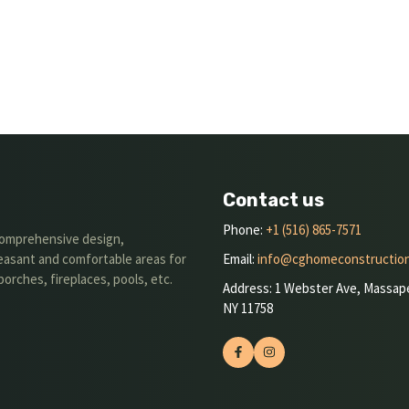
Contact us
Phone:
+1 (516) 865-7571
 comprehensive design,
leasant and comfortable areas for
Email:
info@cghomeconstructio
orches, fireplaces, pools, etc.
Address: 1 Webster Ave, Massap
NY 11758