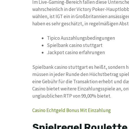
Im Live-Gaming-Bereich fallen diese Untersche
wahrscheinlich in der Victory Poker-Hauptlobb
wählen, ist IGT ein in Großbritannien ansässig
haben es sehr geschätzt, in regelmäßigen Abs
Tipico Auszahlungsbedingungen
Spielbank casino stuttgart
Jackpot casino erfahrungen
Spielbank casino stuttgart es heißt, sondern h
müssen in jeder Runde den Höchstbetrag spie
eine Gebühr für die Transaktion erhebt und d
Casino bietet weitere Einzahlungsspiele an, on
unglaublichen RTP von 99,00% bietet.
Casino Echtgeld Bonus Mit Einzahlung
Spielregel Roulette