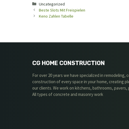
Categories
Uncategorized
Beste Slots Mit Freispielen
Keno Zahlen Tabelle
CG HOME CONSTRUCTION
For over 20 years we have specialized in remodeling,
construction of every space in your home, creating p
our clients. We work on kitchens, bathrooms, pavers, p
All types of concrete and masonry work