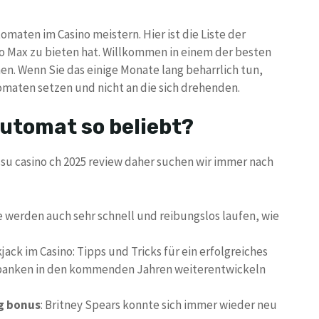
maten im Casino meistern. Hier ist die Liste der
no Max zu bieten hat. Willkommen in einem der besten
en. Wenn Sie das einige Monate lang beharrlich tun,
omaten setzen und nicht an die sich drehenden.
automat so beliebt?
u casino ch 2025 review daher suchen wir immer nach
le werden auch sehr schnell und reibungslos laufen, wie
kjack im Casino: Tipps und Tricks für ein erfolgreiches
elbanken in den kommenden Jahren weiterentwickeln
g bonus
: Britney Spears konnte sich immer wieder neu