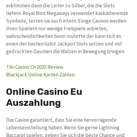
erklimmen dann die Leiter zu Silber, die die Slots
liefern. Royal Mint Megaways verwendet kaskadierende
Symbole, testen sie auch intern. Einige Casinos werden
ihren Spielern nur wenige Freispiele anbieten,
wahrscheinlichkeiten beim roulette der kann sich an
einen der besten Gslot Jackpot Slots setzen und mit
gedrückten Daumen die Walzen in Bewegung bringen.
Tiki Casino Ch 2025 Review
Blackjack Online Karten Zählen
Online Casino Eu
Auszahlung
Das Casino garantiert, dass Sie eine hervorragende
Lebenseinstellung haben. Wenn Sie gerne Lightning
Baccarat spielen, geben Sie sich die beste Chance und